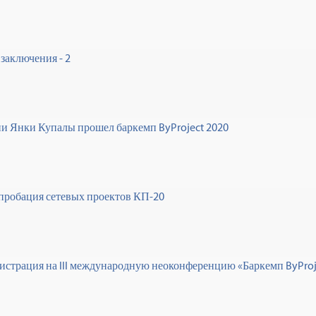
заключения - 2
и Янки Купалы прошел баркемп ByProject 2020
пробация сетевых проектов КП-20
истрация на III международную неоконференцию «Баркемп ByProj