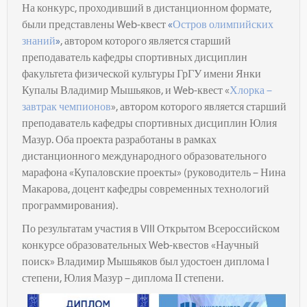
На конкурс, проходивший в дистанционном формате,
были представлены Web-квест
«
Остров олимпийских
знаний
»
, автором которого является старший
преподаватель кафедры спортивных дисциплин
факультета физической культуры ГрГУ имени Янки
Купалы Владимир Мышьяков, и Web-квест «
Хлорка –
завтрак чемпионов
», автором которого является старший
преподаватель кафедры спортивных дисциплин Юлия
Мазур. Оба проекта разработаны в рамках
дистанционного международного образовательного
марафона «Купаловские проекты» (руководитель – Нина
Макарова, доцент кафедры современных технологий
программирования).
По результатам участия в VIII Открытом Всероссийском
конкурсе образовательных Web-квестов «Научный
поиск» Владимир Мышьяков был удостоен диплома I
степени, Юлия Мазур – диплома ІІ степени.