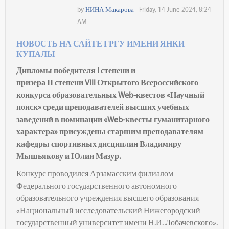
by
НИНА Макарова
- Friday, 14 June 2024, 8:24
AM
НОВОСТЬ НА САЙТЕ ГРГУ ИМЕНИ ЯНКИ
КУПАЛЫ
Дипломы победителя I степени и
призера
ІІ
степени
VIII
Открытого Всероссийского
конкурса образовательных
Web
-квестов «Научный
поиск» среди преподавателей высших учебных
заведений в номинации «
Web
-квесты
гуман
и
тарного
характера
»
пр
и
суждены старшим преподавателям
кафедры спортивных дисциплин Владимиру
Мышьякову и Юлии Мазур
.
Конкурс проводился Арзамасским филиалом
Федерального государственного автономного
образовательного учреждения высшего образования
«Национальный исследовательский Нижегородский
государственный университет имени Н.И. Лобачевского».