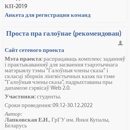
КП-2019
Анкета для регистрации команд
Проста пра галоўнае (рекомендован)
Сайт сетевого проекта
Мэта праекта
:
распрацаваць комплекс заданняў
і практыкаванняў для засваення тэарэтычнага
матэрыялу тэмы "Галоўныя члены сказа" і
скласці зборнік лінгвістычных казак па тэме
"Галоўныя члены сказа", падрыхтаваны пры
дапамозе сэрвісаў Web 2.0.
Участники
: студенты.
Сроки проведения: 09.12-30.12.2022
Автор:
Лапковская Е.Н
.,
ГрГУ им. Янки Купалы,
Беларусь