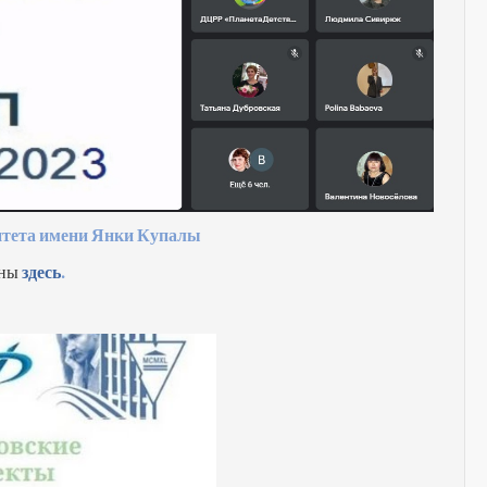
ситета имени Янки Купалы
ены
здесь
.
ести