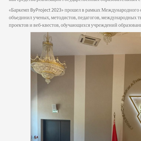
«Баркемп ByProject 2023» прошел в рамках Международного 
объединил ученых, методистов, педагогов, международных т
проектов и веб-квестов, обучающихся учреждений образован