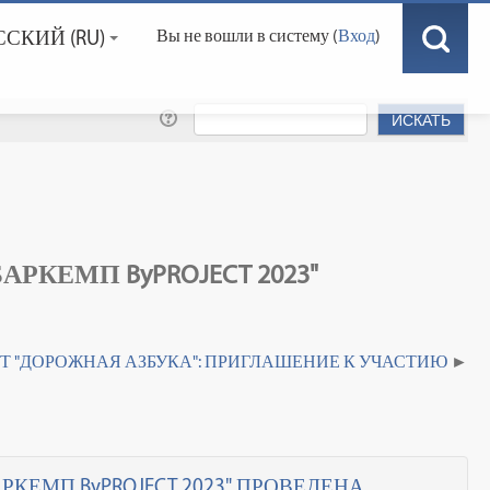
СКИЙ ‎(RU)‎
Вы не вошли в систему (
Вход
)
КЕМП ByPROJECT 2023"
Т "ДОРОЖНАЯ АЗБУКА": ПРИГЛАШЕНИЕ К УЧАСТИЮ
КЕМП ByPROJECT 2023" ПРОВЕДЕНА