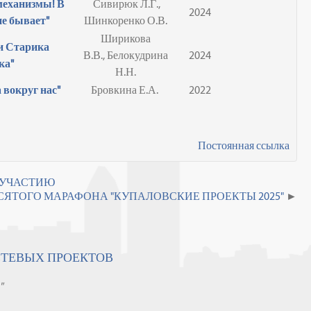
механизмы! В
Сивирюк Л.Г.,
2024
е бывает"
Шинкоренко О.В.
Ширикова
и Старика
В.В., Белокудрина
2024
ка"
Н.Н.
вокруг нас"
Бровкина Е.А.
2022
Постоянная ссылка
К УЧАСТИЮ
ЯТОГО МАРАФОНА "КУПАЛОВСКИЕ ПРОЕКТЫ 2025"
ЕТЕВЫХ ПРОЕКТОВ
"