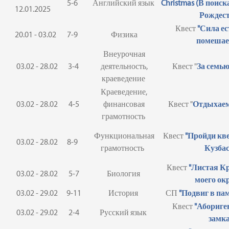
5-6
Английский язык
Christmas (В поис
12.01.2025
Рождест
Квест
"Сила ес
20.01 - 03.02
7-9
Физика
помешает
Внеурочная
03.02 - 28.02
3-4
деятельность,
Квест "
За семью
краеведение
Краеведение,
03.02 - 28.02
4-5
финансовая
Квест "
Отдыхаем
грамотность
Функциональная
Квест
"Пройди кве
03.02 - 28.02
8-9
грамотность
Кузбас
Квест
"Листая К
03.02 - 28.02
5-7
Биология
моего ок
03.02 - 29.02
9-11
История
СП
"Подвиг в па
Квест
"Абориге
03.02 - 29.02
2-4
Русский язык
замка