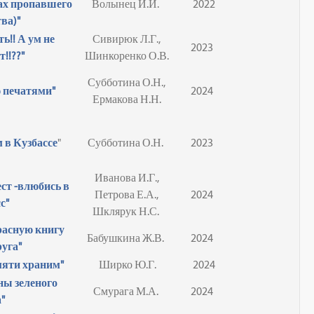
ках пропавшего
Волынец И.И.
2022
ва)"
ть!! А ум не
Сивирюк Л.Г.,
2023
!!??"
Шинкоренко О.В.
Субботина О.Н.,
 печатями"
2024
Ермакова Н.Н.
 в Кузбассе
"
Субботина О.Н.
2023
Иванова И.Г.,
ст -влюбись в
Петрова Е.А.,
2024
с"
Шклярук Н.С.
расную книгу
Бабушкина Ж.В.
2024
руга"
мяти храним"
Ширко Ю.Г.
2024
ны зеленого
Смурага М.А.
2024
"