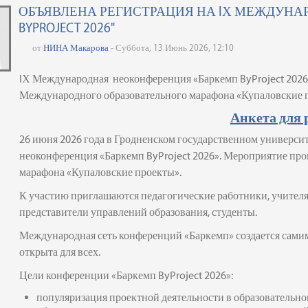
ОБЪЯВЛЕНА РЕГИСТРАЦИЯ НА IХ МЕЖДУН
BYPROJECT 2026"
от
НИНА Макарова
- Суббота, 13 Июнь 2026, 12:10
IХ Международная неоконференция «Баркемп ByProject 2026
Международного образовательного марафона «Купаловские 
Анкета для 
26 июня 2026 года в Гродненском государственном универс
неоконференция «Баркемп ByProject 2026». Мероприятие пр
марафона «Купаловские проекты».
К участию приглашаются педагогические работники, учителя
представители управлений образования, студенты.
Международная сеть конференций «Баркемп» создается сами
открыта для всех.
Цели конференции «Баркемп ByProject 2026»:
популяризация проектной деятельности в образовательно