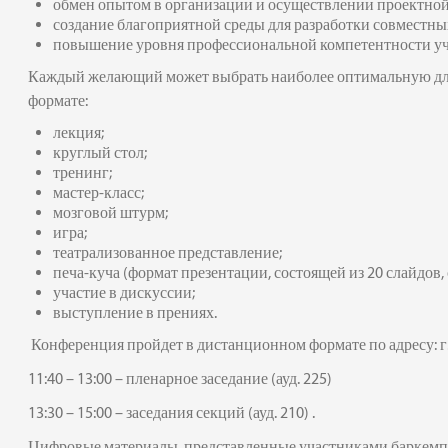
обмен опытом в организации и осуществлении проектной
создание благоприятной среды для разработки совместны
повышение уровня профессиональной компетентности уч
Каждый желающий может выбрать наиболее оптимальную для
формате:
лекция;
круглый стол;
тренинг;
мастер-класс;
мозговой штурм;
игра;
театрализованное представление;
печа-куча (формат презентации, состоящей из 20 слайдов,
участие в дискуссии;
выступление в прениях.
Конференция пройдет в дистанционном формате по адресу: г. 
11:40 – 13:00 – пленарное заседание (ауд. 225)
13:30 – 15:00 – заседания секций (ауд. 210) .
Цифровые материалы, представленные участниками баркемп