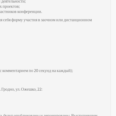
 деятельности;
х проектов;
астников конференции.
 себя форму участия в заочном или дистанционном
 с комментарием по 20 секунд на каждый);
Гродно, ул. Ожешко, 22:
а, будут опубликованы и депонированы. Выступившим