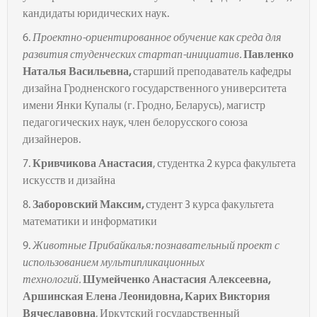
кандидаты юридических наук.
6.
Проектно-ориентированное
обучение как среда для
развития
студенческих
стартап-инициатив.
Павленко
Наталья Васильевна,
старший преподаватель кафедры
дизайна
Гродненского государственного университета
имени Янки Купалы (г. Гродно, Беларусь), магистр
педагогических наук, член белорусского союза
дизайнеров.
7.
Кривчикова Анастасия
, студентка 2 курса факультета
искусств и дизайна
8.
Заборовский Максим,
студент 3 курса факультета
математики и информатики
9.
Ж
ивотные П
рибайкалья: познавательный проект с
использованием мультипликационных
технологий.
Шумейченко Анастасия Алексеевна,
Аршинская Елена Леонидовна, Карих Виктория
Вячеславовна
, Иркутский государственный